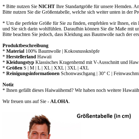
* Bitte nutzen Sie
NICHT
Ihre Standartgröße für unsere Hemden. An
Bitte nutzen Sie die Größentabelle, welche sich weiter unten in der P
* Um die perfekte Größe für Sie zu finden, empfehlen wir Ihnen, ei
und Sie sich darin wohlfühlen. Daraufhin können Sie die Maße mit un
Bitte beachten Sie jedoch, dass Kleidung aus Baumwolle nach der ers
Produktbeschreibung
*
Material
100% Baumwolle | Kokosnussknöpfe
*
Herstellerland
Hawaii
*
Kleidungstyp
Klassisches Kragenhemd mit V-Ausschnitt und Hawaii
*
Größen
S | M | L | XL | XXL | 3XL | 4XL
*
Reinigungsinformationen
Schonwaschgang | 30° C | Feinwaschmi
Notiz
* Ihnen gefällt dieses Haiwaiihemd? Wir haben noch weitere Hawai
Wir freuen uns auf Sie -
ALOHA
.