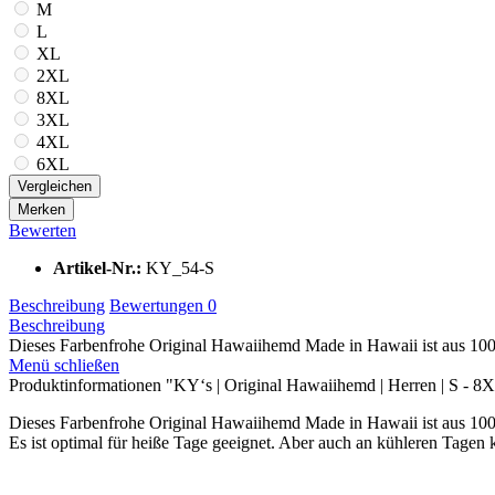
M
L
XL
2XL
8XL
3XL
4XL
6XL
Vergleichen
Merken
Bewerten
Artikel-Nr.:
KY_54-S
Beschreibung
Bewertungen
0
Beschreibung
Dieses Farbenfrohe Original Hawaiihemd Made in Hawaii ist aus 100
Menü schließen
Produktinformationen "KY‘s | Original Hawaiihemd | Herren | S - 8XL
Dieses Farbenfrohe Original Hawaiihemd Made in Hawaii ist aus 10
Es ist optimal für heiße Tage geeignet. Aber auch an kühleren Tagen