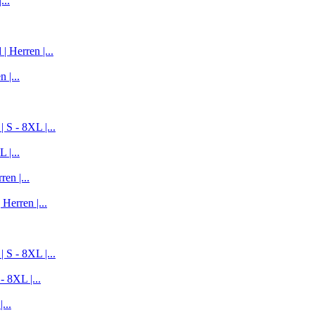
...
 Herren |...
 |...
 S - 8XL |...
 |...
en |...
Herren |...
 S - 8XL |...
- 8XL |...
...