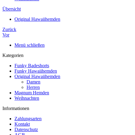
Übersicht
Original Hawaiihemden
Zurück
Vor
Menü schließen
Kategorien
Funky Badeshorts
Funky Hawaiihemden
Original Hawaiihemden
Damen
Herren
Magnum Hemden
Weihnachten
Informationen
Zahlungsarten
Kontakt
Datenschutz
AGB