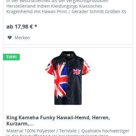
in der Beschaffenheit als bei Vergleichsprodukten
Herstellerland Indien Kleidungstyp Klassisches
Kragenhemd mit Hawaii-Print | Gerader Schnitt Größen XS
| S | M | L | XL | XXL...
ab 17,98 € *
Merken
TIPP!
King Kameha Funky Hawaii-Hemd, Herren,
Kurzarm,...
Material 100% Polyester / Terivoile | Qualitativ hochwertiger