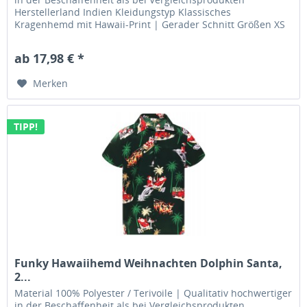
Herstellerland Indien Kleidungstyp Klassisches
Kragenhemd mit Hawaii-Print | Gerader Schnitt Größen XS
| S | M | L | XL | XXL...
ab 17,98 € *
Merken
TIPP!
Funky Hawaiihemd Weihnachten Dolphin Santa,
2...
Material 100% Polyester / Terivoile | Qualitativ hochwertiger
in der Beschaffenheit als bei Vergleichsprodukten