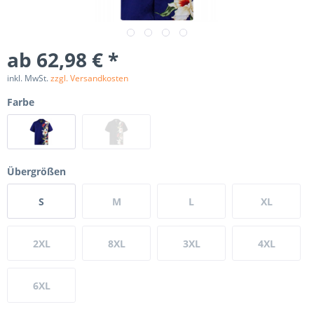
ab 62,98 € *
inkl. MwSt.
zzgl. Versandkosten
Farbe
Übergrößen
S
M
L
XL
2XL
8XL
3XL
4XL
6XL