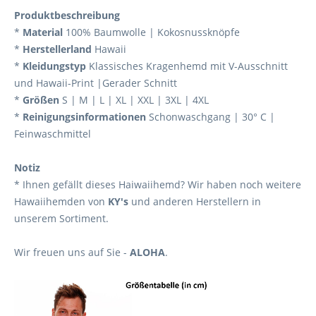
Produktbeschreibung
*
Material
100% Baumwolle | Kokosnussknöpfe
*
Herstellerland
Hawaii
*
Kleidungstyp
Klassisches Kragenhemd mit V-Ausschnitt
und Hawaii-Print |Gerader Schnitt
*
Größen
S | M | L | XL | XXL | 3XL | 4XL
*
Reinigungsinformationen
Schonwaschgang | 30° C |
Feinwaschmittel
Notiz
* Ihnen gefällt dieses Haiwaiihemd? Wir haben noch weitere
Hawaiihemden von
KY's
und anderen Herstellern in
unserem Sortiment.
Wir freuen uns auf Sie -
ALOHA
.