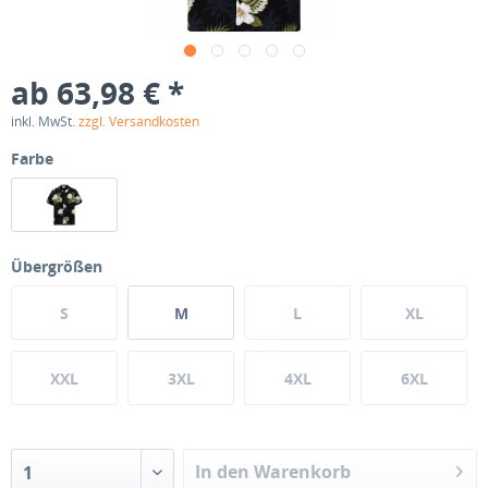
ab 63,98 € *
inkl. MwSt.
zzgl. Versandkosten
Farbe
Übergrößen
S
M
L
XL
XXL
3XL
4XL
6XL
In den Warenkorb
1