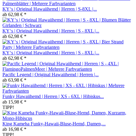
KY‘s | Original Hawaiihemd | Herren | S-8XL |...
ab 62,98 € *
KY‘s | Original Hawaiihemd | Herren | S - 8XL |...
ab 62,98 € *
KY‘s | Original Hawaiihemd | Herren | S - 8XL |...
ab 62,98 € *
Pacific Legend | Original Hawaiihemd | Herren |...
ab 63,98 € *
Funky Hawaiihemd | Herren | XS - 6XL | Hibiskus...
ab 15,98 € *
TIPP!
King Kameha Funky-Hawaii-Bluse-Hemd, Damen,...
ab 16,98 € *
TIPP!