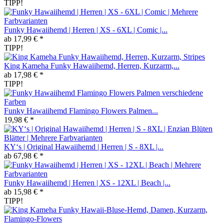
TIPP!
Funky Hawaiihemd | Herren | XS - 6XL | Comic |...
ab 17,99 € *
TIPP!
King Kameha Funky Hawaiihemd, Herren, Kurzarm,...
ab 17,98 € *
TIPP!
Funky Hawaiihemd Flamingo Flowers Palmen...
19,98 € *
KY‘s | Original Hawaiihemd | Herren | S - 8XL |...
ab 67,98 € *
Funky Hawaiihemd | Herren | XS - 12XL | Beach |...
ab 15,98 € *
TIPP!