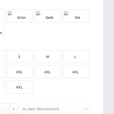
S
M
L
XXL
3XL
4XL
6XL
In den Warenkorb