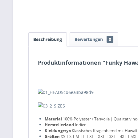
Beschreibung
Bewertungen
0
Produktinformationen "Funky Haw
Material
100% Polyester / Terivoile | Qualitativ h
Herstellerland
Indien
Kleidungstyp
Klassisches Kragenhemd mit Hawaii-P
Größen
XS | S | M | L | XL | XXL | 3XL | 4XL | 5XL