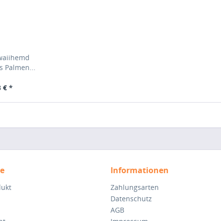
waiihemd
s Palmen...
 € *
ce
Informationen
dukt
Zahlungsarten
Datenschutz
AGB