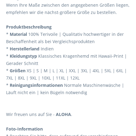
Wenn Ihre Maße zwischen den angegebenen Größen liegen,
empfehlen wir die nächst-größere Größe zu bestellen.
Produktbeschreibung
*
Material
100% Terivoile | Qualitativ hochwertiger in der
Beschaffenheit als bei Vergleichsprodukten
*
Herstellerland
Indien
*
Kleidungstyp
Klassisches Kragenhemd mit Hawaii-Print |
Gerader Schnitt
*
Größen
XS | S | M | L | XL | XXL | 3XL | 4XL | 5XL | 6XL |
7XL | 8XL | 9XL | 10XL | 11XL | 12XL
*
Reinigungsinformationen
Normale Maschinenwäsche |
Läuft nicht ein | kein Bügeln notwendig
Wir freuen uns auf Sie -
ALOHA
.
Foto-Information