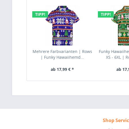
TIPP!
TIPP!
Mehrere Farbvarianten | Rows
Funky Hawaiih
| Funky Hawaiihemd...
XS - 6XL | 
ab 17,99 € *
ab 17,
Shop Servi