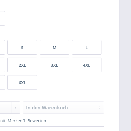
S
M
L
2XL
3XL
4XL
6XL
In den Warenkorb
en
Merken
Bewerten