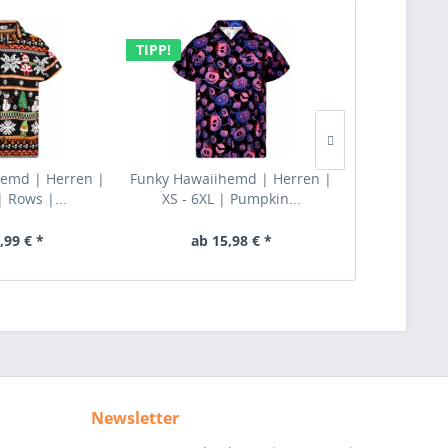
TIPP!
emd | Herren |
Funky Hawaiihemd | Herren |
KY‘s | Origi
| Rows |...
XS - 6XL | Pumpkin...
Herren |
,99 € *
ab 15,98 € *
ab 6
Newsletter