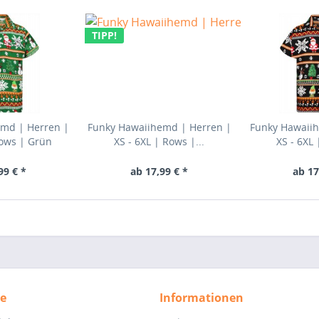
TIPP!
emd | Herren |
Funky Hawaiihemd | Herren |
Funky Hawaiih
Rows | Grün
XS - 6XL | Rows |...
XS - 6XL 
99 € *
ab 17,99 € *
ab 17
ce
Informationen