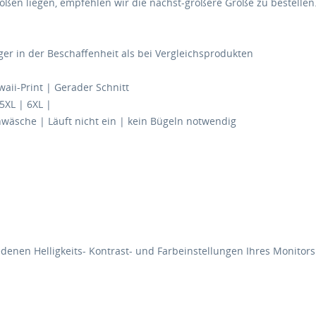
en liegen, empfehlen wir die nächst-größere Größe zu bestellen
ger in der Beschaffenheit als bei Vergleichsprodukten
ii-Print | Gerader Schnitt
 5XL | 6XL |
äsche | Läuft nicht ein | kein Bügeln notwendig
edenen Helligkeits- Kontrast- und Farbeinstellungen Ihres Monitor