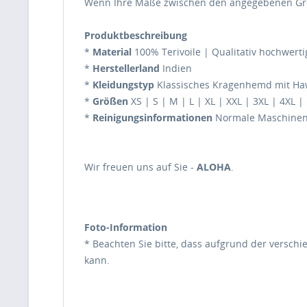
Wenn Ihre Maße zwischen den angegebenen Größ
Produktbeschreibung
*
Material
100% Terivoile | Qualitativ hochwerti
*
Herstellerland
Indien
*
Kleidungstyp
Klassisches Kragenhemd mit Hawa
*
Größen
XS | S | M | L | XL | XXL | 3XL | 4XL |
*
Reinigungsinformationen
Normale Maschinenw
Wir freuen uns auf Sie -
ALOHA
.
Foto-Information
* Beachten Sie bitte, dass aufgrund der verschi
kann.