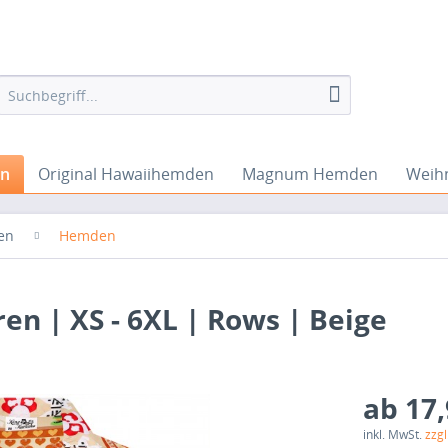
en
Original Hawaiihemden
Magnum Hemden
Weih
en
Hemden
n | XS - 6XL | Rows | Beige
ab 17,
inkl. MwSt.
zzg