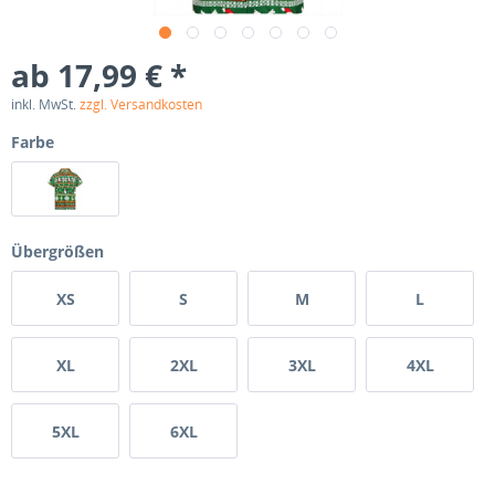
ab 17,99 € *
inkl. MwSt.
zzgl. Versandkosten
Farbe
Übergrößen
XS
S
M
L
XL
2XL
3XL
4XL
5XL
6XL