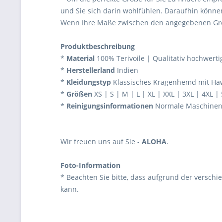
und Sie sich darin wohlfühlen. Daraufhin könne
Wenn Ihre Maße zwischen den angegebenen Größe
Produktbeschreibung
*
Material
100% Terivoile | Qualitativ hochwerti
*
Herstellerland
Indien
*
Kleidungstyp
Klassisches Kragenhemd mit Hawa
*
Größen
XS | S | M | L | XL | XXL | 3XL | 4XL |
*
Reinigungsinformationen
Normale Maschinenw
Wir freuen uns auf Sie -
ALOHA
.
Foto-Information
* Beachten Sie bitte, dass aufgrund der verschi
kann.