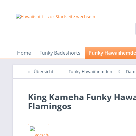
Home
Funky Badeshorts
Funky Hawaiihemd
Übersicht
Funky Hawaiihemden
Dam
King Kameha Funky Hawa
Flamingos