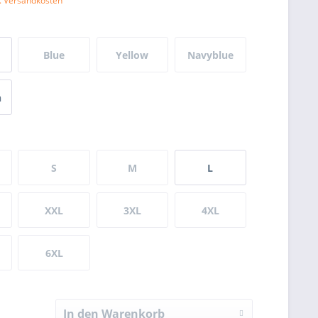
l. Versandkosten
Blue
Yellow
Navyblue
n
S
M
L
XXL
3XL
4XL
6XL
In den Warenkorb