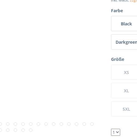
inkl. MwSt.
zzg
Farbe
Black
Darkgree
Größe
XS
XL
5XL